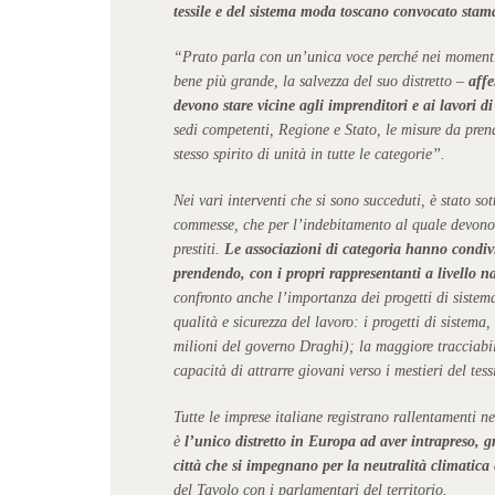
tessile e del sistema moda toscano convocato sta
“Prato parla con un’unica voce perché nei momenti d
bene più grande, la salvezza del suo distretto –
affe
devono stare vicine agli imprenditori e ai lavori di
sedi competenti, Regione e Stato, le misure da prende
stesso spirito di unità in tutte le categorie”.
Nei vari interventi che si sono succeduti, è stato s
commesse, che per l’indebitamento al quale devono 
prestiti.
Le associazioni di categoria hanno condivi
prendendo, con i propri rappresentanti a livello naz
confronto anche l’importanza dei progetti di sistema
qualità e sicurezza del lavoro: i progetti di sistema
milioni del governo Draghi); la maggiore tracciabili
capacità di attrarre giovani verso i mestieri del tes
Tutte le imprese italiane registrano rallentamenti n
è
l’unico distretto in Europa ad aver intrapreso, 
città che si impegnano per la neutralità climatica 
del Tavolo con i parlamentari del territorio.