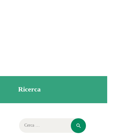
Ricerca
Ricerca
per: