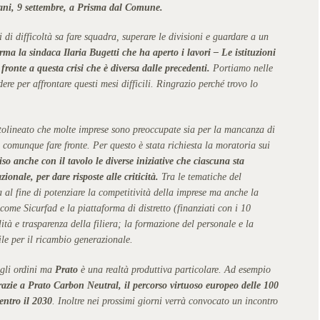
mani, 9 settembre, a Prisma dal Comune.
i difficoltà sa fare squadra, superare le divisioni e guardare a un
rma la sindaca Ilaria Bugetti che ha aperto i lavori – Le istituzioni
 fronte a questa crisi che è diversa dalle precedenti.
Portiamo nelle
re per affrontare questi mesi difficili. Ringrazio perché trovo lo
ottolineato che molte imprese sono preoccupate sia per la mancanza di
comunque fare fronte. Per questo è stata richiesta la moratoria sui
so anche con il tavolo le diverse iniziative che ciascuna sta
ionale, per dare risposte alle criticità.
Tra le tematiche del
 al fine di potenziare la competitività della imprese ma anche la
, come Sicurfad e la piattaforma di distretto (finanziati con i 10
tà e trasparenza della filiera; la formazione del personale e la
sile per il ricambio generazionale.
egli ordini ma
Prato
è una realtà produttiva particolare. Ad esempio
grazie a Prato Carbon Neutral, il percorso virtuoso europeo delle 100
entro il 2030
. Inoltre nei prossimi giorni verrà convocato un incontro