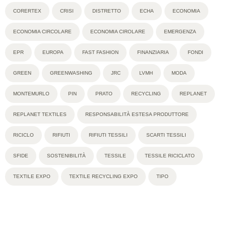
CORERTEX
CRISI
DISTRETTO
ECHA
ECONOMIA
ECONOMIA CIRCOLARE
ECONOMIA CIROLARE
EMERGENZA
EPR
EUROPA
FAST FASHION
FINANZIARIA
FONDI
GREEN
GREENWASHING
JRC
LVMH
MODA
MONTEMURLO
PIN
PRATO
RECYCLING
REPLANET
REPLANET TEXTILES
RESPONSABILITÀ ESTESA PRODUTTORE
RICICLO
RIFIUTI
RIFIUTI TESSILI
SCARTI TESSILI
SFIDE
SOSTENIBILITÀ
TESSILE
TESSILE RICICLATO
TEXTILE EXPO
TEXTILE RECYCLING EXPO
TIPO